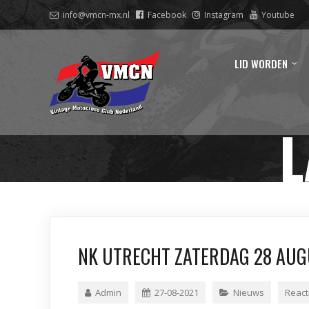
info@vmcn-mx.nl
Facebook
Instagram
Youtube
LID WORDEN
L
NK UTRECHT ZATERDAG 28 AU
Admin
27-08-2021
Nieuws
React