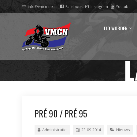
info@vmcn-mx.nl
Facebook
Instagram
Youtube
LID WORDEN
L
PRÉ 90 / PRÉ 95
Administratie
23-09-2014
Nieuws