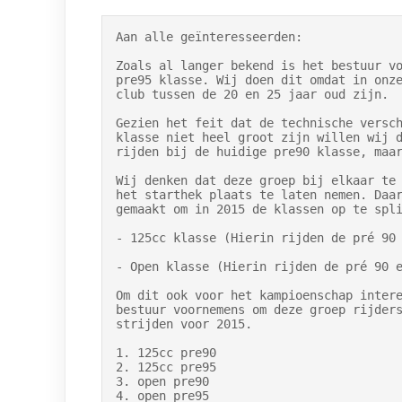
Aan alle geïnteresseerden:

Zoals al langer bekend is het bestuur vo
pre95 klasse. Wij doen dit omdat in onze
club tussen de 20 en 25 jaar oud zijn.

Gezien het feit dat de technische versch
klasse niet heel groot zijn willen wij d
rijden bij de huidige pre90 klasse, maar
Wij denken dat deze groep bij elkaar te 
het starthek plaats te laten nemen. Daar
gemaakt om in 2015 de klassen op te spli
- 125cc klasse (Hierin rijden de pré 90 
- Open klasse (Hierin rijden de pré 90 e
Om dit ook voor het kampioenschap intere
bestuur voornemens om deze groep rijders
strijden voor 2015.

1. 125cc pre90

2. 125cc pre95

3. open pre90

4. open pre95
