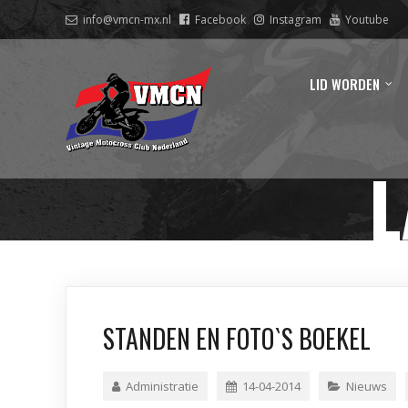
info@vmcn-mx.nl
Facebook
Instagram
Youtube
LID WORDEN
L
STANDEN EN FOTO`S BOEKEL
Administratie
14-04-2014
Nieuws