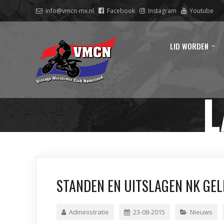
info@vmcn-mx.nl
Facebook
Instagram
Youtube
LID WORDEN
L
STANDEN EN UITSLAGEN NK GE
Administratie
23-08-2015
Nieuws