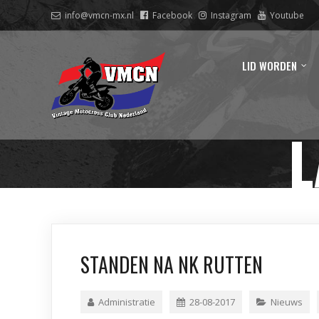
info@vmcn-mx.nl
Facebook
Instagram
Youtube
LID WORDEN
L
STANDEN NA NK RUTTEN
Administratie
28-08-2017
Nieuws