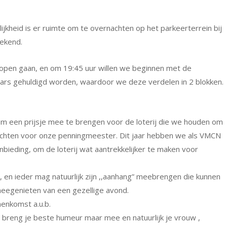
kheid is er ruimte om te overnachten op het parkeerterrein bij
rekend.
 open gaan, en om 19:45 uur willen we beginnen met de
innaars gehuldigd worden, waardoor we deze verdelen in 2 blokken.
om een prijsje mee te brengen voor de loterij die we houden om
rlichten voor onze penningmeester. Dit jaar hebben we als VMCN
aanbieding, om de loterij wat aantrekkelijker te maken voor
), en ieder mag natuurlijk zijn ,,aanhang” meebrengen die kunnen
r meegenieten van een gezellige avond.
nenkomst a.u.b.
s breng je beste humeur maar mee en natuurlijk je vrouw ,