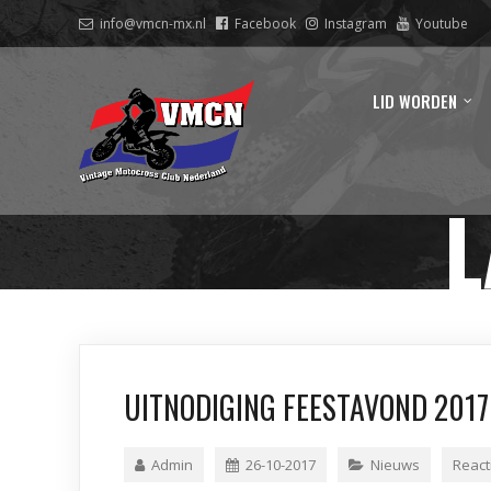
info@vmcn-mx.nl
Facebook
Instagram
Youtube
LID WORDEN
L
UITNODIGING FEESTAVOND 2017
Admin
26-10-2017
Nieuws
React