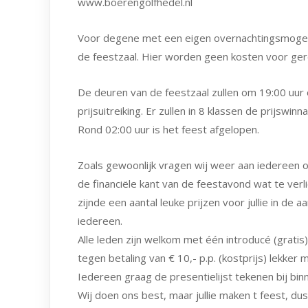
www.boerengolfhedel.nl
Voor degene met een eigen overnachtingsmogelij
de feestzaal. Hier worden geen kosten voor ge
De deuren van de feestzaal zullen om 19:00 uur
prijsuitreiking. Er zullen in 8 klassen de prijsw
Rond 02:00 uur is het feest afgelopen.
Zoals gewoonlijk vragen wij weer aan iedereen 
de financiële kant van de feestavond wat te ve
zijnde een aantal leuke prijzen voor jullie in de 
iedereen.
Alle leden zijn welkom met één introducé (gratis
tegen betaling van € 10,- p.p. (kostprijs) lekke
Iedereen graag de presentielijst tekenen bij bin
Wij doen ons best, maar jullie maken t feest, du