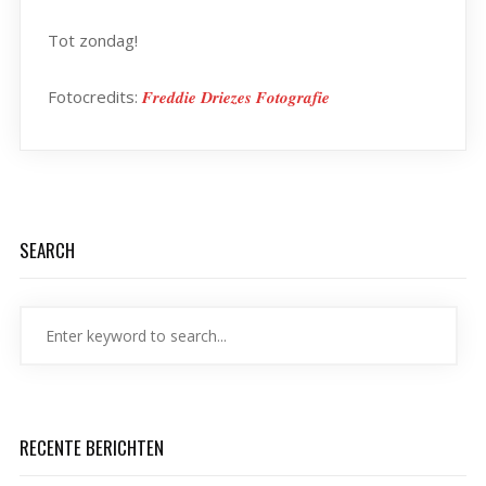
Tot zondag!
Fotocredits:
𝑭𝒓𝒆𝒅𝒅𝒊𝒆 𝑫𝒓𝒊𝒆𝒛𝒆𝒔 𝑭𝒐𝒕𝒐𝒈𝒓𝒂𝒇𝒊𝒆
SEARCH
RECENTE BERICHTEN