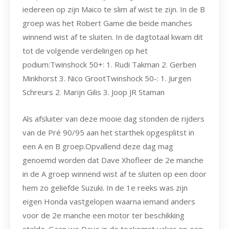
iedereen op zijn Maico te slim af wist te zijn. In de B
groep was het Robert Game die beide manches
winnend wist af te sluiten. In de dagtotaal kwam dit
tot de volgende verdelingen op het
podium:Twinshock 50+: 1. Rudi Takman 2. Gerben
Minkhorst 3. Nico GrootTwinshock 50-: 1. Jurgen
Schreurs 2. Marijn Gilis 3. Joop JR Staman
Als afsluiter van deze mooie dag stonden de rijders
van de Pré 90/95 aan het starthek opgesplitst in
een A en B groep.Opvallend deze dag mag
genoemd worden dat Dave Xhofleer de 2e manche
in de A groep winnend wist af te sluiten op een door
hem zo geliefde Suzuki. In de 1e reeks was zijn
eigen Honda vastgelopen waarna iemand anders
voor de 2e manche een motor ter beschikking
stelde. Gaan we Dave in de toekomst vaker op een