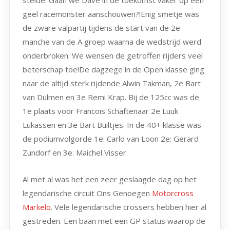
geel racemonster aanschouwen?!Enig smetje was
de zware valpartij tijdens de start van de 2e
manche van de A groep waarna de wedstrijd werd
onderbroken. We wensen de getroffen rijders veel
beterschap toe!De dagzege in de Open klasse ging
naar de altijd sterk rijdende Alwin Takman, 2e Bart
van Dulmen en 3e Remi Krap. Bij de 125cc was de
1e plaats voor Francois Schaftenaar 2e Luuk
Lukassen en 3e Bart Builtjes. In de 40+ klasse was
de podiumvolgorde 1e: Carlo van Loon 2e: Gerard
Zundorf en 3e: Maichel Visser.
Al met al was het een zeer geslaagde dag op het
legendarische circuit Ons Genoegen
Motorcross
Markelo
. Vele legendarische crossers hebben hier al
gestreden. Een baan met een GP status waarop de