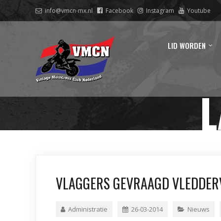
info@vmcn-mx.nl
Facebook
Instagram
Youtube
LID WORDEN
L
VLAGGERS GEVRAAGD VLEDDER
Administratie
26-03-2014
Nieuws