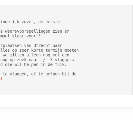
indelijk zover, de eerste

e weersvoorspellingen zien er

maal klaar voor!!!

rplaatsen van Utrecht naar

lles op zeer korte termijn moeten

 We zitten alleen nog met een

nog op zoek naar +/- 3 vlaggers

d die wil helpen in de fuik.

 te vlaggen, of te helpen bij de

nl