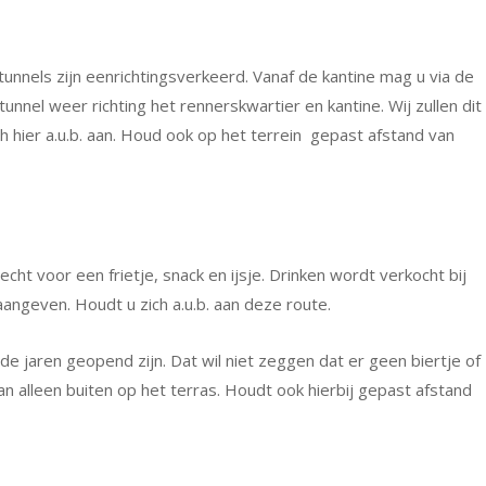
tunnels zijn eenrichtingsverkeerd. Vanaf de kantine mag u via de
tunnel weer richting het rennerskwartier en kantine. Wij zullen dit
h hier a.u.b. aan. Houd ook op het terrein gepast afstand van
ht voor een frietje, snack en ijsje. Drinken wordt verkocht bij
aangeven. Houdt u zich a.u.b. aan deze route.
nde jaren geopend zijn. Dat wil niet zeggen dat er geen biertje of
n alleen buiten op het terras. Houdt ook hierbij gepast afstand