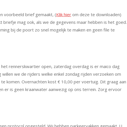
n voorbeeld brief gemaakt, (
Klik hier
om deze te downloaden)
kt briefje mag ook, als we de gegevens maar hebben is het goed.
oming bij de poort zo snel mogelijk te maken en geen file te
is het rennerskwartier open, zaterdag overdag is er maico dag
g willen we de rijders welke enkel zondag rijden verzoeken om
 te komen. Overnachten kost € 10,00 per voertuig. Dit graag aan
en er is geen kraanwater aanwezig op ons terrein. Zorg ervoor
een protocol opgesteld. Wij hebben parkeervakken gemaakt. U