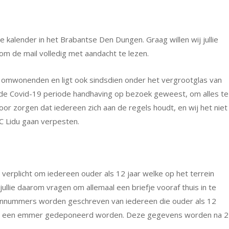
alender in het Brabantse Den Dungen. Graag willen wij jullie
 om de mail volledig met aandacht te lezen.
de omwonenden en ligt ook sindsdien onder het vergrootglas van
n de Covid-19 periode handhaving op bezoek geweest, om alles te
r zorgen dat iedereen zich aan de regels houdt, en wij het niet
C Lidu gaan verpesten.
 verplicht om iedereen ouder als 12 jaar welke op het terrein
jullie daarom vragen om allemaal een briefje vooraf thuis in te
onnummers worden geschreven van iedereen die ouder als 12
oort in een emmer gedeponeerd worden. Deze gegevens worden na 2