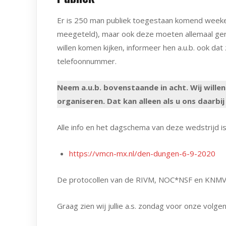
Er is 250 man publiek toegestaan komend weeken
meegeteld), maar ook deze moeten allemaal ger
willen komen kijken, informeer hen a.u.b. ook 
telefoonnummer.
Neem a.u.b. bovenstaande in acht. Wij willen
organiseren. Dat kan alleen als u ons daarbij
Alle info en het dagschema van deze wedstrijd is 
https://vmcn-mx.nl/den-dungen-6-9-2020
De protocollen van de RIVM, NOC*NSF en KNMV m
Graag zien wij jullie a.s. zondag voor onze volg