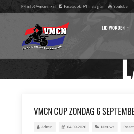
info@vmcn-mx.nl
Facebook
Instagram
Youtube
LID WORDEN
L
VMCN CUP ZONDAG 6 SEPTEMBE
Admin
04-09-2020
Nieuws
React