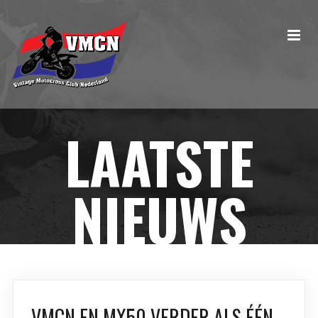
LAATSTE
NIEUWS
VMCN EN MX50 VERDER ALS ÉÉN