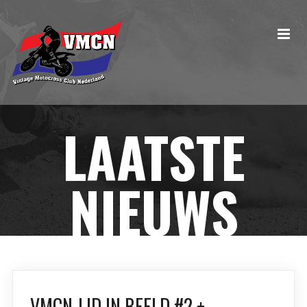
LAATSTE
NIEUWS
VMCN-LID IN BEELD #2 +