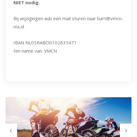
NIET nodig.
Bij wijzigingen aub een mail sturen naar bart@vmcn-
mx.nl
IBAN NL05RABO0102635471
ten name van: VMCN