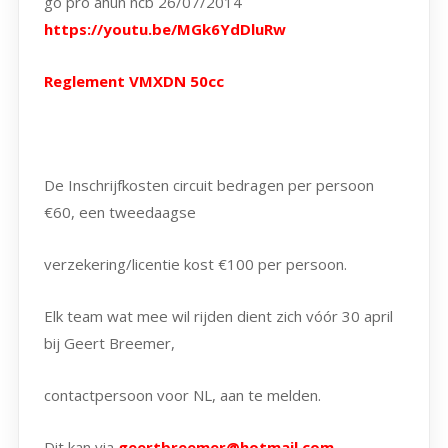
go pro ahun ncb 26/07/2014
https://youtu.be/MGk6YdDluRw
Reglement VMXDN 50cc
De Inschrijfkosten circuit bedragen per persoon
€60, een tweedaagse
verzekering/licentie kost €100 per persoon.
Elk team wat mee wil rijden dient zich vóór 30 april
bij Geert Breemer,
contactpersoon voor NL, aan te melden.
Dit kan via
geertbreemer@hotmail.com